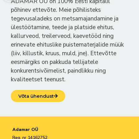
ADAMAR OÜ on 100% Eesti kapitalil
põhinev ettevõte. Meie põhilisteks
tegevusaladeks on metsamajandamine ja
ülestöötamine, teede ja platside ehitus,
kallurveod, treilerveod, kaevetööd ning
erinevate ehituslike puistematerjalide müük
(liiv, killustik, kruus, muld, jne). Ettevõtte
eesmärgiks on pakkuda tellijatele
konkurentsivõimelist, paindlikku ning
kvaliteetset teenust.
Võta ühendust
Adamar OÜ
Reg. nr 14162752